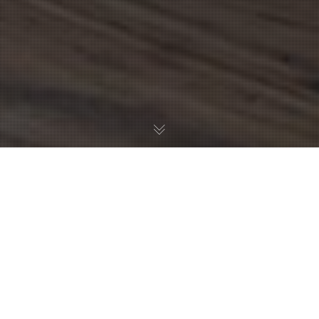
CHI SIAMO
Esperti nello sviluppo di App e siti web vetrina.
L’esperienza utente è la nostra missione ed adottiamo